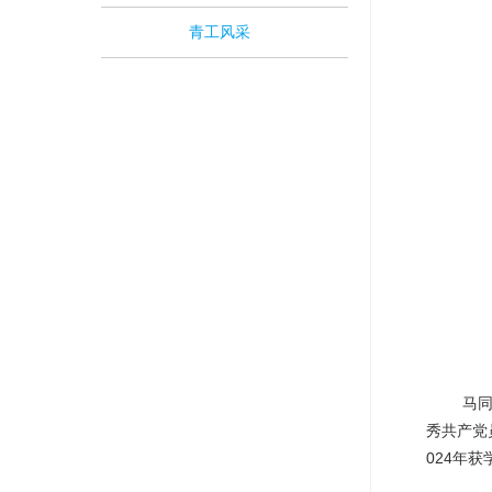
青工风采
马同霞，
秀共产党
024年