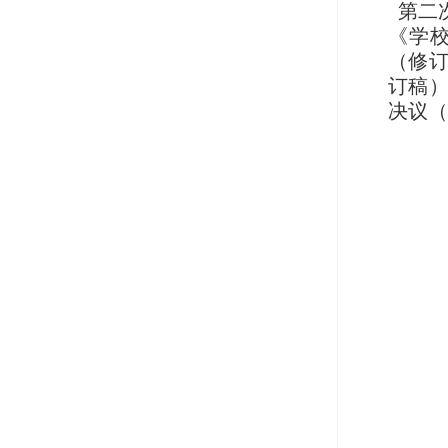
第二
《学
（修
订稿
决议（