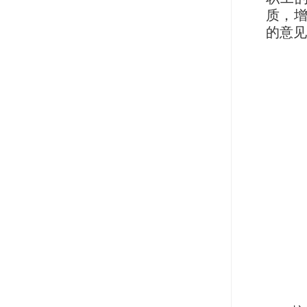
质，
的意见