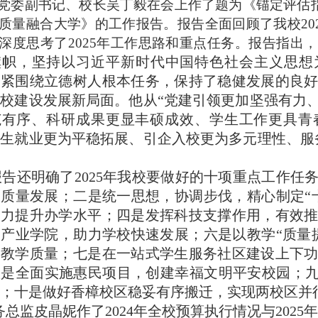
党委副书记、校长吴丁毅在会上作了题为《
锚定评估
质量融合大学
》的工作报告。报告全面回顾了我校202
深度思考了
202
5年工作思路和重点任务。报告指出，
旗帜，坚持以习近平新时代中国特色社会主义思想
紧紧围绕立德树人根本任务，保持了稳健发展的良
校建设发展新局面。他从“党建引领更加坚强有力
范有序、科研成果更显丰硕成效、学生工作更具青
生就业更为平稳拓展、引企入校更为多元理性、服
报告还明确了
202
5年我校要做好的十项重点工作任
高质量发展；二是统一思想，协调步伐，精心制定
全力提升办学水平；四是发挥科技支撑作用，有效
产业学院，助力学校快速发展；六是以教学“质量
高教学质量；七是在一站式学生服务社区建设上下
是全面实施惠民项目，创建幸福文明平安校园；九是
；十是做好香樟校区稳妥有序搬迁，实现两校区并
务总监皮晶妮
作了
2024年全校预算执行情况与202