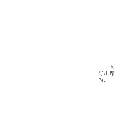
6
导出
持。