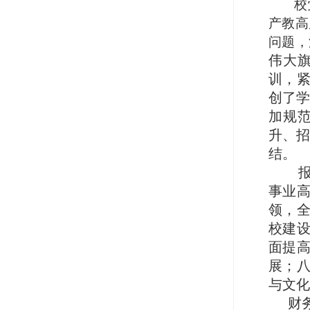
校
产教高
问题，
伟大
训，
创了学
加规
升、招
结。
事业
领，
校建设
面提
展；八
与文化
财