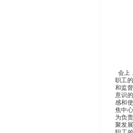
会上
职工
和监
意识
感和
焦中
为负
聚发
职工