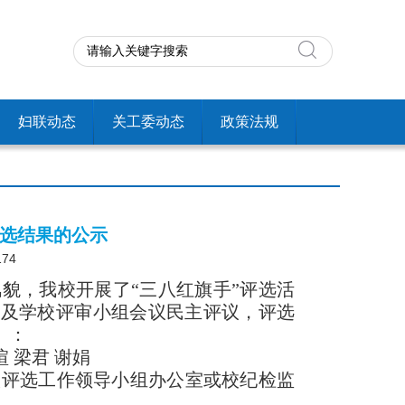
妇联动态
关工委动态
政策法规
评选结果的公示
174
风貌，我校开展了
“三八红旗手”评选活
以及学校评审小组会议民主评议，评选
）：
煊
梁君
谢娟
前向校评选工作领导小组办公室或校纪检监