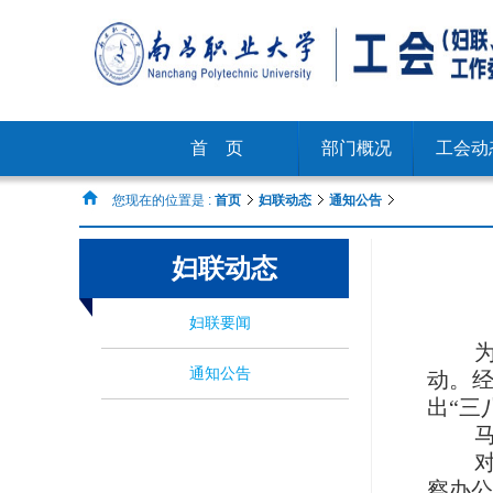
首 页
部门概况
工会动
您现在的位置是 :
首页
妇联动态
通知公告
妇联动态
妇联要闻
通知公告
动。
出“三
察办公