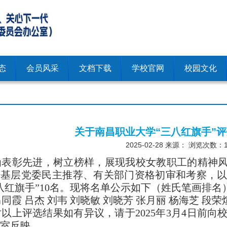
态
会员风采
文档下载
学校官网
校园文化
关于南昌职业大学“三八红旗手”
2025-02-28
来源： 浏览次数：
为表彰先进，树立榜样，展现我校女教职工的精神
经基层党委民主推荐、有关部门资格初审和考察，
八红旗手”10名。现将名单公示如下（姓氏笔画排
名
马同霞
吕杰
刘韦
刘晓敏
刘晓芳
张月丽
杨海芝
段荣
对以上评选结果如有异议，请于
2025年3月4日
室反映。