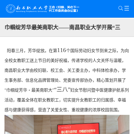
巾帼绽芳华最美南职大——南昌职业大学开展“三
八”妇女节系列慰问暨健康护航活动
116
阳春三月，芳华绽放。在第
个国际劳动妇女节到来之际，为向
全校女教职工送上节日的美好祝福，传递学校的人文关怀与温暖，
南昌职业大学由校妇联、校工会、关工委主办，中科体检承办，学
生事务部、信息化品牌管理处、党委宣传部协办，精心策划开展了
“三八”
“
巾帼绽芳华・最美南职大
”
妇女节慰问暨中医健康护航系列
活动，覆盖全体在职女教职工，切实提升女教职工的归属感、幸福
感与健康获得感，营造了关爱女性、重视健康的浓厚校园氛围。