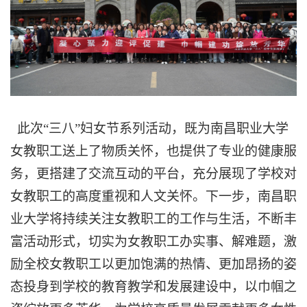
此次
“三八”
妇女节系列活动，既为南昌职业大学
女教职工送上了物质关怀，也提供了专业的健康服
务，更搭建了交流互动的平台，充分展现了学校对
女教职工的高度重视和人文关怀。下一步，南昌职
业大学将持续关注女教职工的工作与生活，不断丰
富活动形式，切实为女教职工办实事、解难题，激
励全校女教职工以更加饱满的热情、更加昂扬的姿
态投身到学校的教育教学和发展建设中，以巾帼之