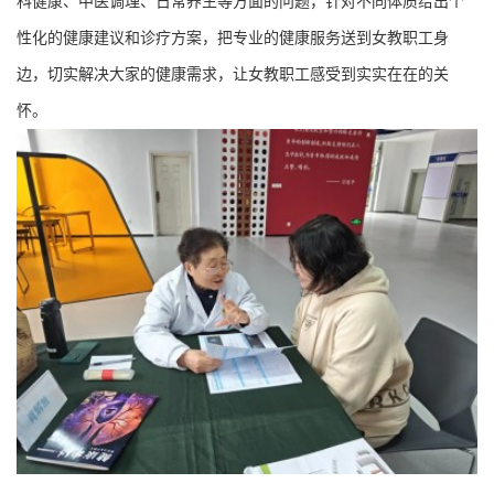
科健康、中医调理、日常养生等方面的问题，针对不同体质给出个
性化的健康建议和诊疗方案，把专业的健康服务送到女教职工身
边，切实解决大家的健康需求，让女教职工感受到实实在在的关
怀。